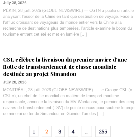
July 28, 2026
PÉKIN, 28 juill. 2026 (GLOBE NEWSWIRE) — CGTN a publié un article
analysant l’essor de la Chine en tant que destination de voyage. Face à
l’afflux croissant de voyageurs du monde entier vers la Chine à la
recherche de destinations plus tempérées, l’article examine le boom du
tourisme entrant cet été et met en lumière […]
CSL célèbre la livraison du premier navire d’une
flotte de transbordement de classe mondiale
destinée au projet Simandou
July 28, 2026
MONTRÉAL, 28 juill. 2026 (GLOBE NEWSWIRE) — Le Groupe CSL («
CSL »), un chef de file mondial en matière de transport maritime
responsable, annonce la livraison du MV Wontanara, le premier des cinq
navires de transbordement (TSV) de pointe conçus pour soutenir le projet
de minerai de fer de Simandou, en Guinée, l’un des […]
1
2
3
4
…
255