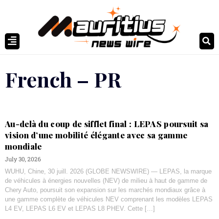
French – PR
Au-delà du coup de sifflet final : LEPAS poursuit sa
vision d’une mobilité élégante avec sa gamme
mondiale
July 30, 2026
WUHU, Chine, 30 juill. 2026 (GLOBE NEWSWIRE) — LEPAS, la marque
de véhicules à énergies nouvelles (NEV) de milieu à haut de gamme de
Chery Auto, poursuit son expansion sur les marchés mondiaux grâce à
une gamme complète de véhicules NEV comprenant les modèles LEPAS
L4 EV, LEPAS L6 EV et LEPAS L8 PHEV. Cette […]