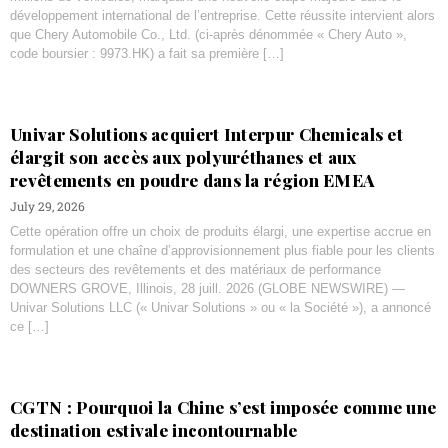
développement international de l’entreprise. Cette réussite intervient alors
que Chery Automobile Co., Ltd. (ci-après dénommée « Chery Auto »,
code boursier : 9973.HK) a fait sa première […]
Univar Solutions acquiert Interpur Chemicals et
élargit son accès aux polyuréthanes et aux
revêtements en poudre dans la région EMEA
July 29, 2026
Cette opération offre un choix de produits élargi, une expertise accrue en
formulation et une chaîne d’approvisionnement plus fiable pour les clients
des secteurs des revêtements et des matériaux de performance
DOWNERS GROVE, Illinois, 28 juill. 2026 (GLOBE NEWSWIRE) —
Univar Solutions LLC (« Univar Solutions » ou « la Société »), a annoncé
ce […]
CGTN : Pourquoi la Chine s’est imposée comme une
destination estivale incontournable