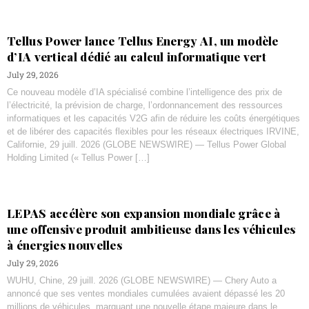
Tellus Power lance Tellus Energy AI, un modèle
d’IA vertical dédié au calcul informatique vert
July 29, 2026
Ce nouveau modèle d’IA spécialisé combine l’intelligence des prix de
l’électricité, la prévision de charge, l’ordonnancement des ressources
informatiques et les capacités V2G afin de réduire les coûts énergétiques
et de libérer des capacités flexibles pour les réseaux électriques IRVINE,
Californie, 29 juill. 2026 (GLOBE NEWSWIRE) — Tellus Power Global
Holding Limited (« Tellus Power […]
LEPAS accélère son expansion mondiale grâce à
une offensive produit ambitieuse dans les véhicules
à énergies nouvelles
July 29, 2026
WUHU, Chine, 29 juill. 2026 (GLOBE NEWSWIRE) — Chery Auto a
annoncé que ses ventes mondiales cumulées avaient dépassé les 20
millions de véhicules, marquant une nouvelle étape majeure dans le