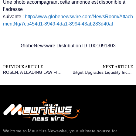
Une photo accompagnant cette annonce est disponible à
l’adresse
suivante :
http://www.globenewswire.com/NewsRoom/Attach
mentNg/7cb454d1-8949-4da1-8994-43ab283d40af
GlobeNewswire Distribution ID 1001091803
PREVIOUS ARTICLE
NEXT ARTICLE
ROSEN, A LEADING LAW FIRM, Encourages SoundHound AI, Inc. Investors to Secure Counsel Before Important Deadline in Securities Class Action – SOUN, SOUNW
Bitget Upgrades Liquidity Incentive Program with Top-Tier Maker Rebate for Institutional Traders.
Welcome to Mauritius Newswire, your ultimate source for