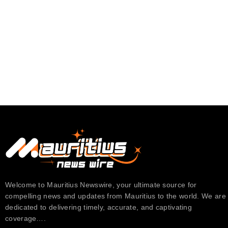
Welcome to Mauritius Newswire, your ultimate source for
compelling news and updates from Mauritius to the world. We are
dedicated to delivering timely, accurate, and captivating
coverage….