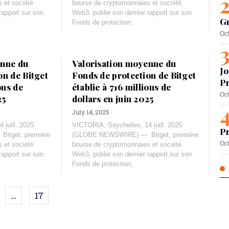
 et société
bourse de cryptomonnaies et société
rapport sur son
Web3, publie son dernier rapport sur son
G
Fonds de protection,
Oct
enne du
Valorisation moyenne du
Jo
on de Bitget
Fonds de protection de Bitget
Pr
ons de
établie à 716 millions de
Oct
25
dollars en juin 2025
July 14, 2025
 juill. 2025
VICTORIA, Seychelles, 14 juill. 2025
Pr
tget, première
(GLOBE NEWSWIRE) — Bitget, première
Oct
 et société
bourse de cryptomonnaies et société
rapport sur son
Web3, publie son dernier rapport sur son
Fonds de protection,
…
17