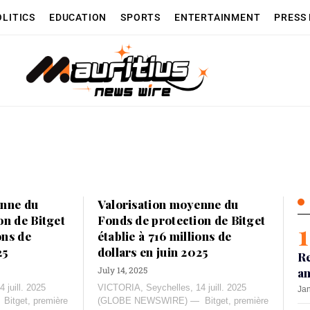
OLITICS
EDUCATION
SPORTS
ENTERTAINMENT
PRESS
enne du
Valorisation moyenne du
on de Bitget
Fonds de protection de Bitget
ons de
établie à 716 millions de
25
dollars en juin 2025
Re
July 14, 2025
an
 juill. 2025
VICTORIA, Seychelles, 14 juill. 2025
Jan
tget, première
(GLOBE NEWSWIRE) — Bitget, première