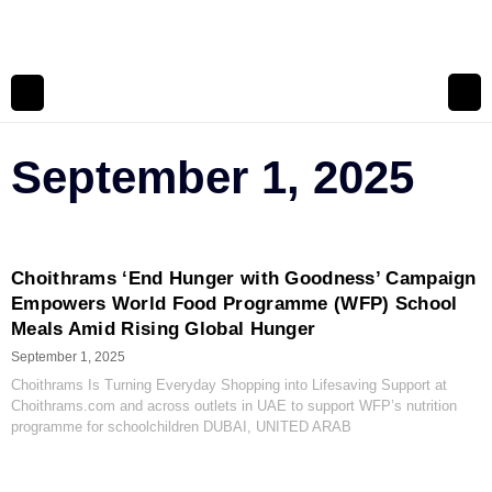
September 1, 2025
Choithrams ‘End Hunger with Goodness’ Campaign
Empowers World Food Programme (WFP) School
Meals Amid Rising Global Hunger
September 1, 2025
Choithrams Is Turning Everyday Shopping into Lifesaving Support at
Choithrams.com and across outlets in UAE to support WFP’s nutrition
programme for schoolchildren DUBAI, UNITED ARAB