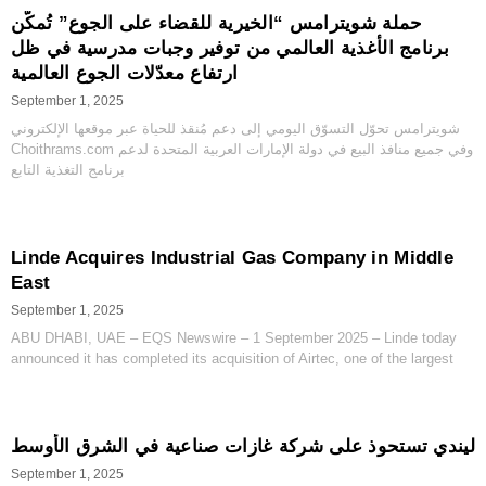
‫حملة شويترامس “الخيرية للقضاء على الجوع” تُمكّن
برنامج الأغذية العالمي من توفير وجبات مدرسية في ظل
ارتفاع معدّلات الجوع العالمية
September 1, 2025
شويترامس تحوّل التسوّق اليومي إلى دعم مُنقذ للحياة عبر موقعها الإلكتروني
Choithrams.com وفي جميع منافذ البيع في دولة الإمارات العربية المتحدة لدعم
برنامج التغذية التابع
Linde Acquires Industrial Gas Company in Middle
East
September 1, 2025
ABU DHABI, UAE – EQS Newswire – 1 September 2025 – Linde today
announced it has completed its acquisition of Airtec, one of the largest
‫ليندي تستحوذ على شركة غازات صناعية في الشرق الأوسط
September 1, 2025