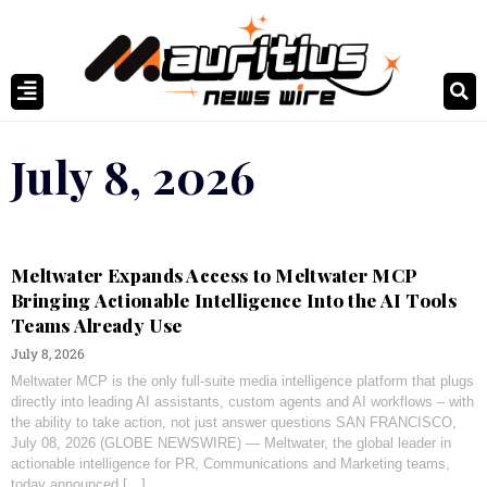
July 8, 2026
Meltwater Expands Access to Meltwater MCP
Bringing Actionable Intelligence Into the AI Tools
Teams Already Use
July 8, 2026
Meltwater MCP is the only full-suite media intelligence platform that plugs
directly into leading AI assistants, custom agents and AI workflows – with
the ability to take action, not just answer questions SAN FRANCISCO,
July 08, 2026 (GLOBE NEWSWIRE) — Meltwater, the global leader in
actionable intelligence for PR, Communications and Marketing teams,
today announced […]