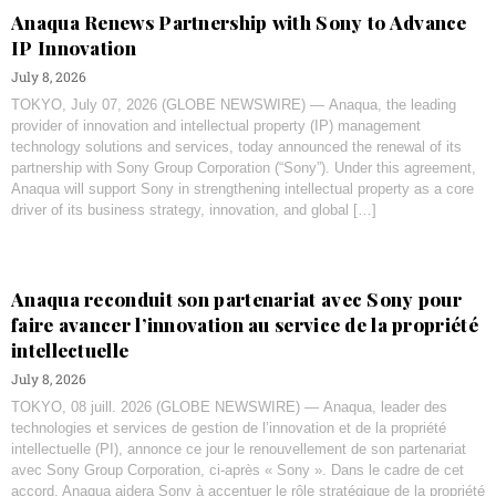
Anaqua Renews Partnership with Sony to Advance
IP Innovation
July 8, 2026
TOKYO, July 07, 2026 (GLOBE NEWSWIRE) — Anaqua, the leading
provider of innovation and intellectual property (IP) management
technology solutions and services, today announced the renewal of its
partnership with Sony Group Corporation (“Sony”). Under this agreement,
Anaqua will support Sony in strengthening intellectual property as a core
driver of its business strategy, innovation, and global […]
Anaqua reconduit son partenariat avec Sony pour
faire avancer l’innovation au service de la propriété
intellectuelle
July 8, 2026
TOKYO, 08 juill. 2026 (GLOBE NEWSWIRE) — Anaqua, leader des
technologies et services de gestion de l’innovation et de la propriété
intellectuelle (PI), annonce ce jour le renouvellement de son partenariat
avec Sony Group Corporation, ci-après « Sony ». Dans le cadre de cet
accord, Anaqua aidera Sony à accentuer le rôle stratégique de la propriété