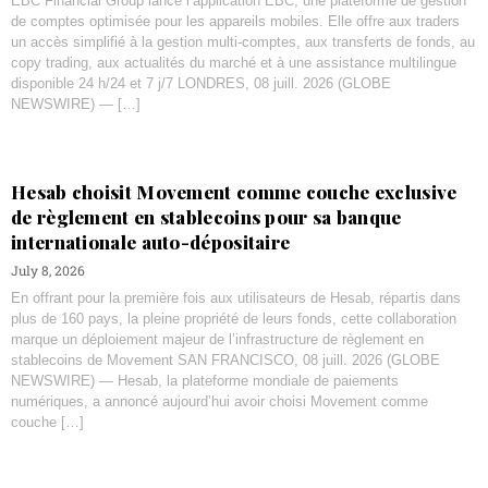
EBC Financial Group lance l’application EBC, une plateforme de gestion
de comptes optimisée pour les appareils mobiles. Elle offre aux traders
un accès simplifié à la gestion multi-comptes, aux transferts de fonds, au
copy trading, aux actualités du marché et à une assistance multilingue
disponible 24 h/24 et 7 j/7 LONDRES, 08 juill. 2026 (GLOBE
NEWSWIRE) — […]
Hesab choisit Movement comme couche exclusive
de règlement en stablecoins pour sa banque
internationale auto-dépositaire
July 8, 2026
En offrant pour la première fois aux utilisateurs de Hesab, répartis dans
plus de 160 pays, la pleine propriété de leurs fonds, cette collaboration
marque un déploiement majeur de l’infrastructure de règlement en
stablecoins de Movement SAN FRANCISCO, 08 juill. 2026 (GLOBE
NEWSWIRE) — Hesab, la plateforme mondiale de paiements
numériques, a annoncé aujourd’hui avoir choisi Movement comme
couche […]