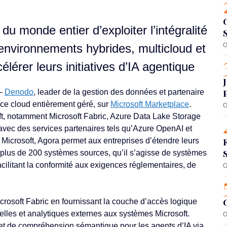
u monde entier d’exploiter l’intégralité
environnements hybrides, multicloud et
O
lérer leurs initiatives d’IA agentique
 —
Denodo
, leader de la gestion des données et partenaire
ice cloud entièrement géré, sur
Microsoft Marketplace
.
O
oft, notamment Microsoft Fabric, Azure Data Lake Storage
vec des services partenaires tels qu’Azure OpenAI et
Microsoft, Agora permet aux entreprises d’étendre leurs
 plus de 200 systèmes sources, qu’il s’agisse de systèmes
facilitant la conformité aux exigences réglementaires, de
O
crosoft Fabric en fournissant la couche d’accès logique
elles et analytiques externes aux systèmes Microsoft.
O
n et de compréhension sémantique pour les agents d’IA via