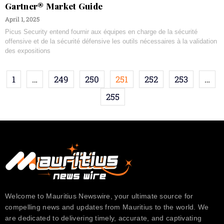
Gartner® Market Guide
April 1, 2025
Picus Security entend fournir aux équipes en charge de la sécurité
offensive et de la sécurité défensive les outils nécessaires à la validation
des expositions
1
…
249
250
251
252
253
…
255
Welcome to Mauritius Newswire, your ultimate source for
compelling news and updates from Mauritius to the world. We
are dedicated to delivering timely, accurate, and captivating