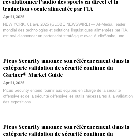
révolutionner l’audio des sports en direct et la
traduction vocale alimentée par l’IA
April 1, 2025
NEW YORK, 01 avr. 2025 (GLOBE NEWSWIRE) — AI-Media, leader
mondial des technologies et solutions linguistiques alimentées par l’IA,
est ravi d’annoncer un partenariat stratégique avec AudioShake, une
Picus Security annonce son référencement dans la
catégorie validation de sécurité continue du
Gartner® Market Guide
April 1, 2025
Picus Security entend fournir aux équipes en charge de la sécurité
offensive et de la sécurité défensive les outils nécessaires à la validation
des expositions
Picus Security annonce son référencement dans la
catégorie validation de sécurité continue du