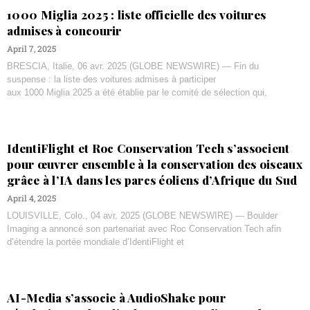
1000 Miglia 2025 : liste officielle des voitures
admises à concourir
April 7, 2025
BRESCIA, Italie, 06 avr. 2025 (GLOBE NEWSWIRE) — Fin du
suspense : la liste des voitures admises à participer
aux 1000 Miglia 2025 a été établie par le comité de sélection qui,
IdentiFlight et Roc Conservation Tech s’associent
pour œuvrer ensemble à la conservation des oiseaux
grâce à l’IA dans les parcs éoliens d’Afrique du Sud
April 4, 2025
LOUISVILLE, Colo., 04 avr. 2025 (GLOBE NEWSWIRE) — Boulder
Imaging a annoncé son partenariat avec Roc Conservation Tech afin
d’étendre la portée mondiale d’IdentiFlight et
AI-Media s’associe à AudioShake pour