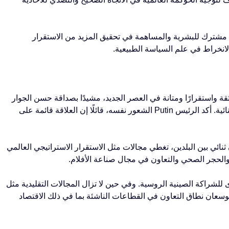
ستقبل مشترك للبشرية والمساهمة في تحقيق المزيد من الاستقرار
لانخراط في علم السياسة الطبيعية.
حت أكثر ثقة واستقرارًا ومتانة في العصر الجديد، مشيدًا بصداقة حسن الجوار
طويلة الأمد والتعاون متبادل المنفعة كسمات مميزة للعلاقات الثنائية. أكد الرئيس Putin الشعور نفسه، قائلًا إن العلاقة قائمة على
خميس توقيع وتبادل أكثر من 20 وثيقة تعاون ثنائي بين البلدين، تغطي مجالات مثل الاستقرار الاستراتيجي العالمي
والحجر الصحي والتعاون في مجال صناعة الأفلام.
خلي الأقوى للشراكة الصينية الروسية. وفي حين لا تزال المجالات التقليدية مثل
ين يوسعان نطاق التعاون في القطاعات الناشئة بما في ذلك الاقتصاد