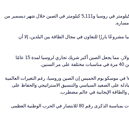
بدأ تشغيل خط أنابيب الغاز الطبيعي الذي يمتد على طول 3,000 كيلومتر في روسيا و5,111 كيلومتر في الصين خلال شهر ديسمبر من
 مشروعًا بارزًا للتعاون في مجال الطاقة بين البلدين، إلا أن
ففي عام 2024، ازداد حجم التجارة بين البلدين إلى 244.8 مليار دولار، مما يجعل الصين أكبر شريك تجاري لروسيا لمدة 15 عامًا
نين.
وقال الرئيس الصيني Xi Jinping لنظيره الروسي Vladimir Putin في موسكو يوم الخميس إن الصين وروسيا، رغم التغيرات العالمية
متبادلة على الصعيد السياسي والتنسيق الاستراتيجي والحفاظ على
م والطاقة الإيجابية في عالم مضطرب.
وصل Xi إلى روسيا يوم الأربعاء في زيارة رسمية لحضور الاحتفالات بمناسبة الذكرى رقم 80 للانتصار في الحرب الوطنية العظمى