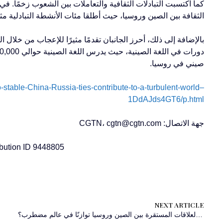
الثقافة بين الصين وروسيا، حيث أطلقا مئات الأنشطة التبادلية م
صيني في روسيا.
table-China-Russia-ties-contribute-to-a-turbulent-world–
1DdAJds4GT6/p.html
جهة الاتصال: CGTN،
cgtn@cgtn.com
bution ID 9448805
NEXT ARTICLE
‫CGTN: كيف تُحدث العلاقات المستقرة بين الصين وروسيا توازنًا في عالم مضطرب؟