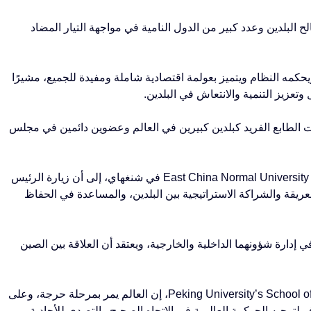
ومصالح البلدين وعدد كبير من الدول النامية في مواجهة التيار المضاد
حكمه النظام ويتميز بعولمة اقتصادية شاملة ومفيدة للجميع، مشيرًا
 وتعزيز التنمية والانتعاش في البلدين.
ة ذات الطابع الفريد كبلدين كبيرين في العالم وعضوين دائمين في مجلس
وأشار Feng Shaolei، مدير مركز الدراسات الروسية في جامعة East China Normal University في شنغهاي، إلى أن زيارة الرئيس
لعريقة والشراكة الاستراتيجية بين البلدين، والمساعدة في الحفاظ
لسيادة في إدارة شؤونهما الداخلية والخارجية، ويعتقد أن العلاقة بين الصين
وقال Wang Yong، الأستاذ الجامعي في Peking University’s School of International Studies، إن العالم يمر بمرحلة حرجة، وعلى
توجيه الحوكمة العالمية في الاتجاه الصحيح والتصدي للأحادية