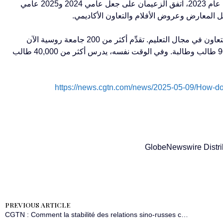
كما اكتسبت التبادلات الثقافية والتعاملات بين الشعوب زخمًا. في عام 2023، اتفق الزعيمان على جعل عامي 2024 و2025 عامي
ثل المعارض وعروض الأفلام والتعاون الأكاديمي.
بالإضافة إلى ذلك، أحرز الجانبان تقدمًا مثيرًا للإعجاب من خلال التعاون في مجال التعليم. تقدِّم أكثر من 200 جامعة روسية الآن
دورات في اللغة الصينية، حيث يدرس اللغة الصينية حوالي 90,000 طالب وطالبة. وفي الوقت نفسه، يدرس أكثر من 40,000 طالب
https://news.cgtn.com/news/2025-05-09/How-do-s
GlobeNewswire Distri
PREVIOUS ARTICLE
CGTN : Comment la stabilité des relations sino-russes contribue-t-elle à apaiser un monde en proie aux turbulences ?