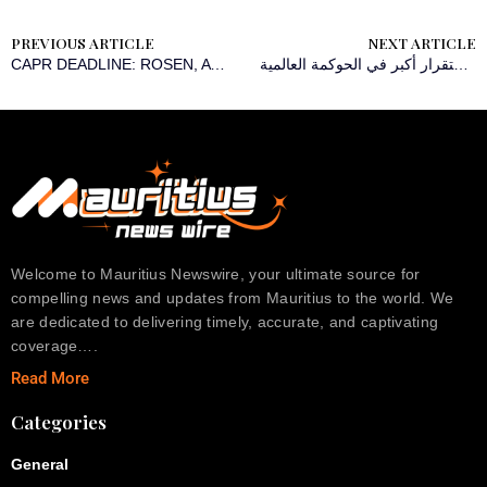
PREVIOUS ARTICLE
NEXT ARTICLE
CAPR DEADLINE: ROSEN, A TRUSTED AND LEADING LAW FIRM, Encourages Capricor Therapeutics, Inc. Investors with Losses in Excess of $100K to Secure Counsel Before Important Deadline in Securities Class Action – CAPR
‫CGTN: مبادرة الحوكمة العالمية الصينية تهدف إلى تحقيق استقرار أكبر في الحوكمة العالمية
Welcome to Mauritius Newswire, your ultimate source for
compelling news and updates from Mauritius to the world. We
are dedicated to delivering timely, accurate, and captivating
coverage….
Read More
Categories
General