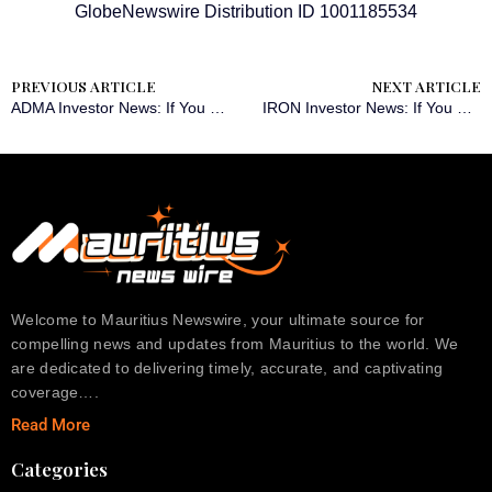
GlobeNewswire Distribution ID 1001185534
PREVIOUS ARTICLE
NEXT ARTICLE
ADMA Investor News: If You Have Suffered Losses in ADMA Biologics, Inc. (NASDAQ: ADMA), You Are Encouraged to Contact The Rosen Law Firm About Your Rights
IRON Investor News: If You Have Suffered Losses in Disc Medicine, Inc. (NASDAQ: IRON), You Are Encouraged to Contact The Rosen Law Firm About Your Rights
Welcome to Mauritius Newswire, your ultimate source for
compelling news and updates from Mauritius to the world. We
are dedicated to delivering timely, accurate, and captivating
coverage….
Read More
Categories