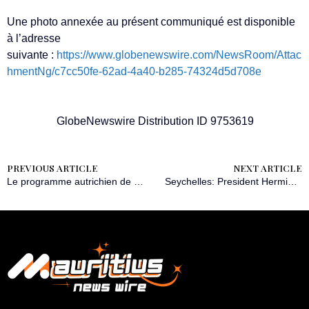
Une photo annexée au présent communiqué est disponible
à l’adresse
suivante :
https://www.globenewswire.com/NewsRoom/Attac
hmentNg/c7cc50fe-62ad-4a40-b285-74324d5d708e
GlobeNewswire Distribution ID 9753619
PREVIOUS ARTICLE
NEXT ARTICLE
Le programme autrichien de mentorat Sindbad remporte le prix F1® Allwyn Global Community Award et décroche un financement de 100 000 euros qui servira la lutte contre les inégalités des chances face à l’éducation
Seychelles: President Herminie Receives Mauritius Prime Minister Following Golden Jubilee Celebrations