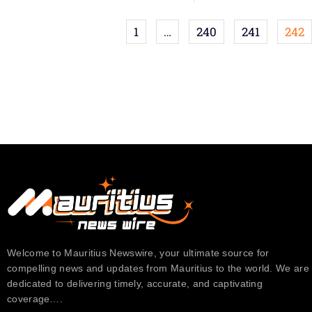
1
…
240
241
242
Welcome to Mauritius Newswire, your ultimate source for
compelling news and updates from Mauritius to the world. We are
dedicated to delivering timely, accurate, and captivating
coverage….