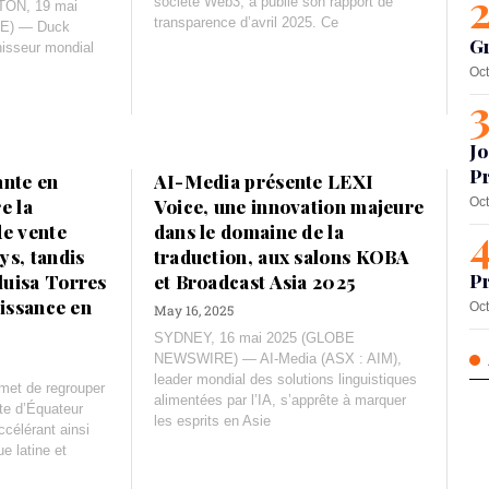
société Web3, a publié son rapport de
TON, 19 mai
transparence d’avril 2025. Ce
E) — Duck
G
nisseur mondial
Oct
Jo
Pr
ante en
AI-Media présente LEXI
e la
Voice, une innovation majeure
Oct
de vente
dans le domaine de la
ys, tandis
traduction, aux salons KOBA
Pr
luisa Torres
et Broadcast Asia 2025
oissance en
Oct
May 16, 2025
SYDNEY, 16 mai 2025 (GLOBE
NEWSWIRE) — AI-Media (ASX : AIM),
leader mondial des solutions linguistiques
rmet de regrouper
alimentées par l’IA, s’apprête à marquer
nte d’Équateur
les esprits en Asie
ccélérant ainsi
e latine et