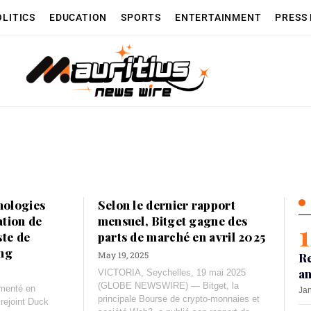
OLITICS
EDUCATION
SPORTS
ENTERTAINMENT
PRESS
nologies
Selon le dernier rapport
tion de
mensuel, Bitget gagne des
ste de
parts de marché en avril 2025
ing
May 19, 2025
Re
an
VICTORIA, Seychelles, 19 mai 2025
(GLOBE NEWSWIRE) — Bitget, la
imenté en
Jan
principale Bourse de crypto-monnaies et
 rejoint Duck