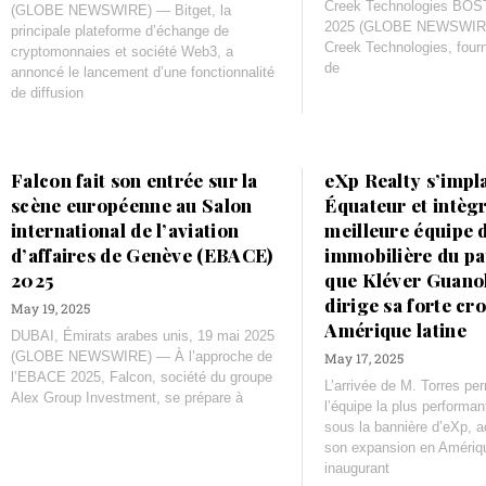
Creek Technologies BOS
(GLOBE NEWSWIRE) — Bitget, la
2025 (GLOBE NEWSWIR
principale plateforme d’échange de
Creek Technologies, four
cryptomonnaies et société Web3, a
de
annoncé le lancement d’une fonctionnalité
de diffusion
Falcon fait son entrée sur la
eXp Realty s’impl
scène européenne au Salon
Équateur et intègr
international de l’aviation
meilleure équipe 
d’affaires de Genève (EBACE)
immobilière du pa
2025
que Kléver Guano
dirige sa forte cr
May 19, 2025
Amérique latine
DUBAI, Émirats arabes unis, 19 mai 2025
(GLOBE NEWSWIRE) — À l’approche de
May 17, 2025
l’EBACE 2025, Falcon, société du groupe
L’arrivée de M. Torres pe
Alex Group Investment, se prépare à
l’équipe la plus performa
sous la bannière d’eXp, a
son expansion en Amériqu
inaugurant