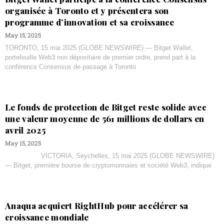
organisée à Toronto et y présentera son
programme d’innovation et sa croissance
May 15, 2025
TORONTO, 15 mai 2025 (GLOBE NEWSWIRE) — Bitget Wallet,
portefeuille Web3 non dépositaire de premier ordre, prend part à la
conférence Consensus de passage à Toronto
Le fonds de protection de Bitget reste solide avec
une valeur moyenne de 561 millions de dollars en
avril 2025
May 15, 2025
VICTORIA, Seychelles, 15 mai 2025 (GLOBE NEWSWIRE)
— Bitget, première bourse de cryptomonnaies et société Web3, indique
Anaqua acquiert RightHub pour accélérer sa
croissance mondiale