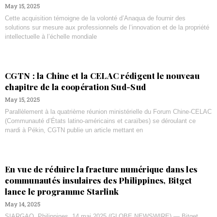
May 15, 2025
Cette acquisition témoigne de la volonté d’Anaqua de fournir des
solutions sur mesure aux professionnels de l’innovation et de la propriété
intellectuelle à l’échelle mondiale
CGTN : la Chine et la CELAC rédigent le nouveau
chapitre de la coopération Sud-Sud
May 15, 2025
Parallèlement à la quatrième réunion ministérielle du Forum Chine-CELAC
(Communauté d’États latino-américains et caraïbes) se déroulant ce
mardi à Pékin, CGTN publie un article mettant en
En vue de réduire la fracture numérique dans les
communautés insulaires des Philippines, Bitget
lance le programme Starlink
May 14, 2025
SIARGAO, Philippines, 14 mai 2025 (GLOBE NEWSWIRE) — Bitget,