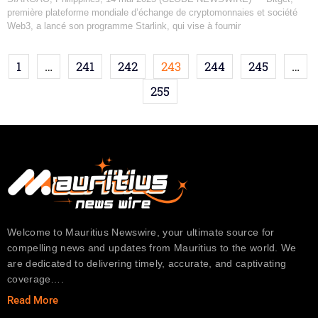
première plateforme mondiale d’échange de cryptomonnaies et société
Web3, a lancé son programme Starlink, qui vise à fournir
1
…
241
242
243
244
245
…
255
Welcome to Mauritius Newswire, your ultimate source for
compelling news and updates from Mauritius to the world. We
are dedicated to delivering timely, accurate, and captivating
coverage….
Read More