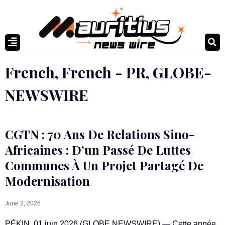
French
,
French - PR
,
GLOBE-
NEWSWIRE
CGTN : 70 Ans De Relations Sino-
Africaines : D’un Passé De Luttes
Communes À Un Projet Partagé De
Modernisation
June 2, 2026
PÉKIN, 01 juin 2026 (GLOBE NEWSWIRE) — Cette année