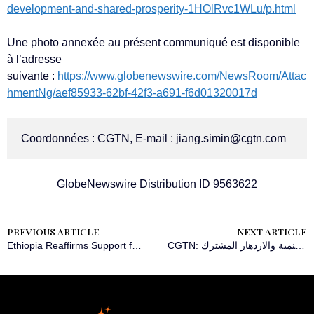
development-and-shared-prosperity-1HOlRvc1WLu/p.html
Une photo annexée au présent communiqué est disponible
à l’adresse
suivante :
https://www.globenewswire.com/NewsRoom/Attac
hmentNg/aef85933-62bf-42f3-a691-f6d01320017d
Coordonnées : CGTN, E-mail : 
jiang.simin@cgtn.com
GlobeNewswire Distribution ID 9563622
PREVIOUS ARTICLE
NEXT ARTICLE
Ethiopia Reaffirms Support for Peace in South Sudan: MFA
CGTN: الحوار والتنمية والازدهار المشترك